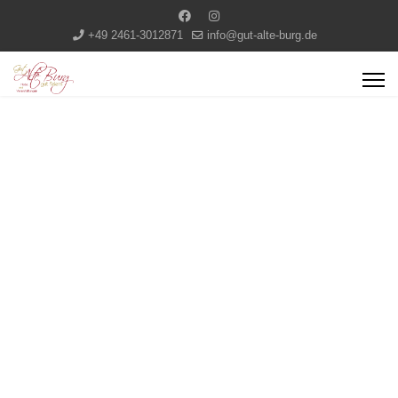
+49 2461-3012871
info@gut-alte-burg.de
HERZLICH
WILLKOMMEN
KONTAKT